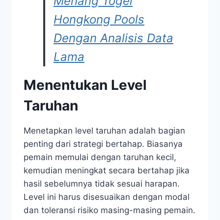
Menang Togel
Hongkong Pools
Dengan Analisis Data
Lama
Menentukan Level
Taruhan
Menetapkan level taruhan adalah bagian
penting dari strategi bertahap. Biasanya
pemain memulai dengan taruhan kecil,
kemudian meningkat secara bertahap jika
hasil sebelumnya tidak sesuai harapan.
Level ini harus disesuaikan dengan modal
dan toleransi risiko masing-masing pemain.