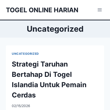
Skip
TOGEL ONLINE HARIAN
to
content
Uncategorized
UNCATEGORIZED
Strategi Taruhan
Bertahap Di Togel
Islandia Untuk Pemain
Cerdas
02/15/2026