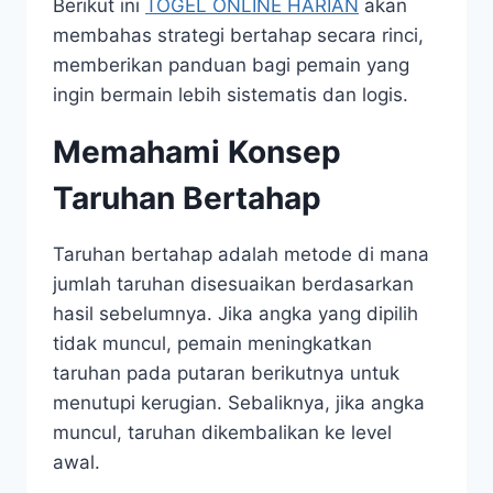
Berikut ini
TOGEL ONLINE HARIAN
akan
membahas strategi bertahap secara rinci,
memberikan panduan bagi pemain yang
ingin bermain lebih sistematis dan logis.
Memahami Konsep
Taruhan Bertahap
Taruhan bertahap adalah metode di mana
jumlah taruhan disesuaikan berdasarkan
hasil sebelumnya. Jika angka yang dipilih
tidak muncul, pemain meningkatkan
taruhan pada putaran berikutnya untuk
menutupi kerugian. Sebaliknya, jika angka
muncul, taruhan dikembalikan ke level
awal.