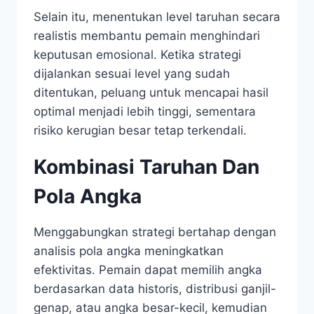
Selain itu, menentukan level taruhan secara
realistis membantu pemain menghindari
keputusan emosional. Ketika strategi
dijalankan sesuai level yang sudah
ditentukan, peluang untuk mencapai hasil
optimal menjadi lebih tinggi, sementara
risiko kerugian besar tetap terkendali.
Kombinasi Taruhan Dan
Pola Angka
Menggabungkan strategi bertahap dengan
analisis pola angka meningkatkan
efektivitas. Pemain dapat memilih angka
berdasarkan data historis, distribusi ganjil-
genap, atau angka besar-kecil, kemudian