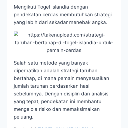
Mengikuti Togel Islandia dengan
pendekatan cerdas membutuhkan strategi
yang lebih dari sekadar menebak angka.
Salah satu metode yang banyak
diperhatikan adalah strategi taruhan
bertahap, di mana pemain menyesuaikan
jumlah taruhan berdasarkan hasil
sebelumnya. Dengan disiplin dan analisis
yang tepat, pendekatan ini membantu
mengelola risiko dan memaksimalkan
peluang.