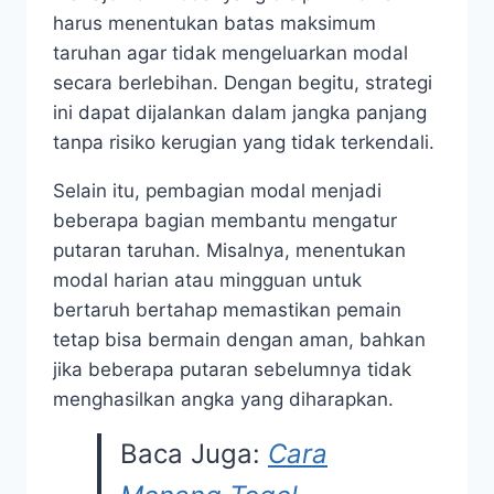
harus menentukan batas maksimum
taruhan agar tidak mengeluarkan modal
secara berlebihan. Dengan begitu, strategi
ini dapat dijalankan dalam jangka panjang
tanpa risiko kerugian yang tidak terkendali.
Selain itu, pembagian modal menjadi
beberapa bagian membantu mengatur
putaran taruhan. Misalnya, menentukan
modal harian atau mingguan untuk
bertaruh bertahap memastikan pemain
tetap bisa bermain dengan aman, bahkan
jika beberapa putaran sebelumnya tidak
menghasilkan angka yang diharapkan.
Baca Juga:
Cara