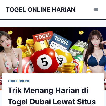
Skip
TOGEL ONLINE HARIAN
to
content
TOGEL ONLINE
Trik Menang Harian di
Togel Dubai Lewat Situs