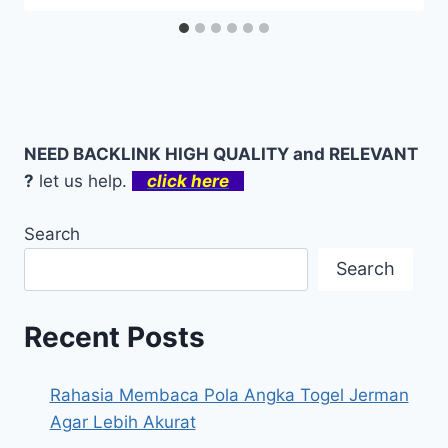
NEED BACKLINK HIGH QUALITY and RELEVANT
?
let us help.
click here
Search
Search
Recent Posts
Rahasia Membaca Pola Angka Togel Jerman
Agar Lebih Akurat