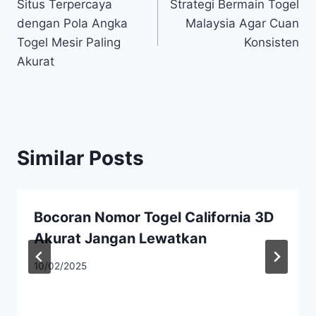
Situs Terpercaya
Strategi Bermain Togel
navigation
dengan Pola Angka
Malaysia Agar Cuan
Togel Mesir Paling
Konsisten
Akurat
Similar Posts
Bocoran Nomor Togel California 3D
Akurat Jangan Lewatkan
10/02/2025