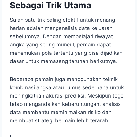
Sebagai Trik Utama
Salah satu trik paling efektif untuk menang
harian adalah menganalisis data keluaran
sebelumnya. Dengan mempelajari riwayat
angka yang sering muncul, pemain dapat
menemukan pola tertentu yang bisa dijadikan
dasar untuk memasang taruhan berikutnya.
Beberapa pemain juga menggunakan teknik
kombinasi angka atau rumus sederhana untuk
meningkatkan akurasi prediksi. Meskipun togel
tetap mengandalkan keberuntungan, analisis
data membantu meminimalkan risiko dan
membuat strategi bermain lebih terarah.