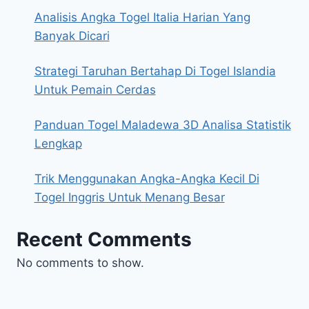
Analisis Angka Togel Italia Harian Yang
Banyak Dicari
Strategi Taruhan Bertahap Di Togel Islandia
Untuk Pemain Cerdas
Panduan Togel Maladewa 3D Analisa Statistik
Lengkap
Trik Menggunakan Angka-Angka Kecil Di
Togel Inggris Untuk Menang Besar
Recent Comments
No comments to show.