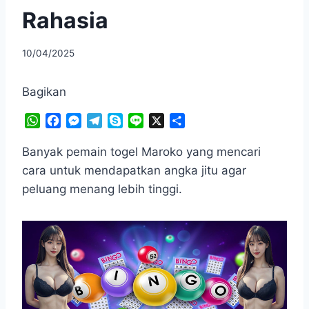
Rahasia
10/04/2025
Bagikan
W
F
M
T
S
L
X
S
h
a
e
e
k
i
h
a
c
s
l
y
n
a
Banyak pemain togel Maroko yang mencari
t
e
s
e
p
e
r
cara untuk mendapatkan angka jitu agar
s
b
e
g
e
e
peluang menang lebih tinggi.
A
o
n
r
p
o
g
a
p
k
e
m
r