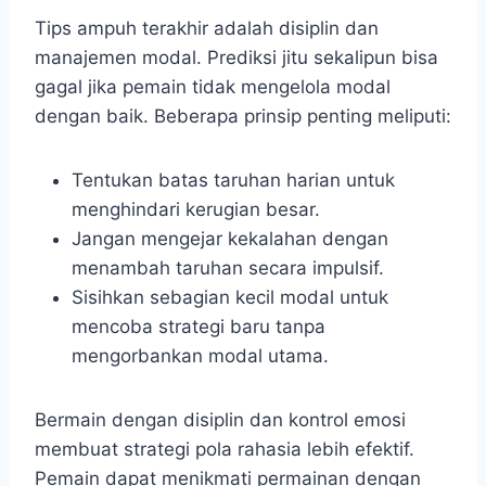
Tips ampuh terakhir adalah disiplin dan
manajemen modal. Prediksi jitu sekalipun bisa
gagal jika pemain tidak mengelola modal
dengan baik. Beberapa prinsip penting meliputi:
Tentukan batas taruhan harian untuk
menghindari kerugian besar.
Jangan mengejar kekalahan dengan
menambah taruhan secara impulsif.
Sisihkan sebagian kecil modal untuk
mencoba strategi baru tanpa
mengorbankan modal utama.
Bermain dengan disiplin dan kontrol emosi
membuat strategi pola rahasia lebih efektif.
Pemain dapat menikmati permainan dengan