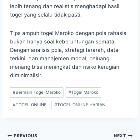
lebih tenang dan realistis menghadapi hasil
togel yang selalu tidak pasti.
Tips ampuh togel Maroko dengan pola rahasia
bukan hanya soal keberuntungan semata.
Dengan analisis pola, strategi terarah, data
terkini, dan manajemen modal, peluang
menang bisa meningkat dan risiko kerugian
diminimalisir.
Post
#
Bermain Togel Maroko
#
Togel Maroko
Tags:
#
TOGEL ONLINE
#
TOGEL ONLINE HARIAN
Post
PREVIOUS
NEXT