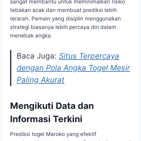
sangat membantu untuk meminimalkan risiko
tebakan acak dan membuat prediksi lebih
terarah. Pemain yang disiplin menggunakan
strategi biasanya lebih percaya diri dalam
menebak angka.
Baca Juga:
Situs Terpercaya
dengan Pola Angka Togel Mesir
Paling Akurat
Mengikuti Data dan
Informasi Terkini
Prediksi togel Maroko yang efektif