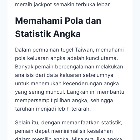
meraih jackpot semakin terbuka lebar.
Memahami Pola dan
Statistik Angka
Dalam permainan togel Taiwan, memahami
pola keluaran angka adalah kunci utama.
Banyak pemain berpengalaman melakukan
analisis dari data keluaran sebelumnya
untuk menemukan kecenderungan angka
yang sering muncul. Langkah ini membantu
mempersempit pilihan angka, sehingga
taruhan menjadi lebih terarah.
Selain itu, dengan memanfaatkan statistik,
pemain dapat meminimalisir kesalahan
dalam memilih angka. Misalnya, jika angka