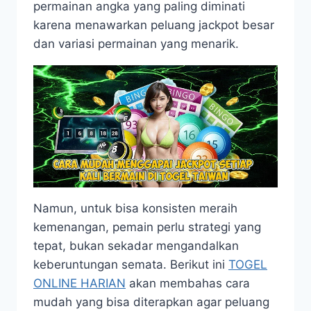
permainan angka yang paling diminati
karena menawarkan peluang jackpot besar
dan variasi permainan yang menarik.
Namun, untuk bisa konsisten meraih
kemenangan, pemain perlu strategi yang
tepat, bukan sekadar mengandalkan
keberuntungan semata. Berikut ini
TOGEL
ONLINE HARIAN
akan membahas cara
mudah yang bisa diterapkan agar peluang