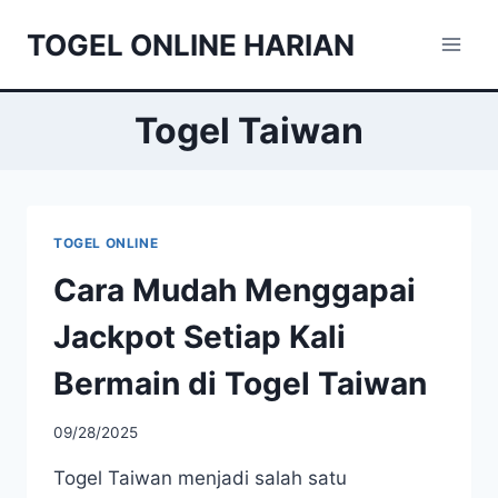
Skip
TOGEL ONLINE HARIAN
to
content
Togel Taiwan
TOGEL ONLINE
Cara Mudah Menggapai
Jackpot Setiap Kali
Bermain di Togel Taiwan
09/28/2025
Togel Taiwan menjadi salah satu