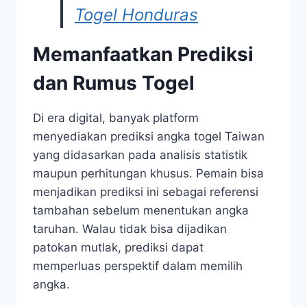
Togel Honduras
Memanfaatkan Prediksi
dan Rumus Togel
Di era digital, banyak platform
menyediakan prediksi angka togel Taiwan
yang didasarkan pada analisis statistik
maupun perhitungan khusus. Pemain bisa
menjadikan prediksi ini sebagai referensi
tambahan sebelum menentukan angka
taruhan. Walau tidak bisa dijadikan
patokan mutlak, prediksi dapat
memperluas perspektif dalam memilih
angka.