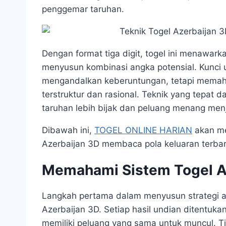
penggemar taruhan.
Dengan format tiga digit, togel ini menawark
menyusun kombinasi angka potensial. Kunci
mengandalkan keberuntungan, tetapi memaham
terstruktur dan rasional. Teknik yang tepa
taruhan lebih bijak dan peluang menang menja
Dibawah ini,
TOGEL ONLINE HARIAN
akan me
Azerbaijan 3D membaca pola keluaran terbar
Memahami Sistem Togel A
Langkah pertama dalam menyusun strategi 
Azerbaijan 3D. Setiap hasil undian ditentu
memiliki peluang yang sama untuk muncul. T