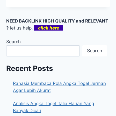
NEED BACKLINK HIGH QUALITY and RELEVANT
?
let us help.
click here
Search
Search
Recent Posts
Rahasia Membaca Pola Angka Togel Jerman
Agar Lebih Akurat
Analisis Angka Togel Italia Harian Yang
Banyak Dicari