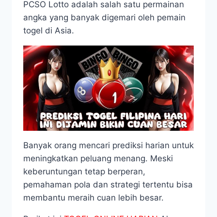
PCSO Lotto adalah salah satu permainan
angka yang banyak digemari oleh pemain
togel di Asia.
Banyak orang mencari prediksi harian untuk
meningkatkan peluang menang. Meski
keberuntungan tetap berperan,
pemahaman pola dan strategi tertentu bisa
membantu meraih cuan lebih besar.