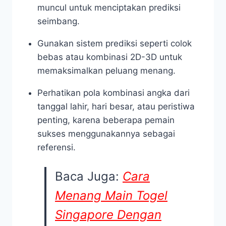
muncul untuk menciptakan prediksi
seimbang.
Gunakan sistem prediksi seperti colok
bebas atau kombinasi 2D-3D untuk
memaksimalkan peluang menang.
Perhatikan pola kombinasi angka dari
tanggal lahir, hari besar, atau peristiwa
penting, karena beberapa pemain
sukses menggunakannya sebagai
referensi.
Baca Juga:
Cara
Menang Main Togel
Singapore Dengan