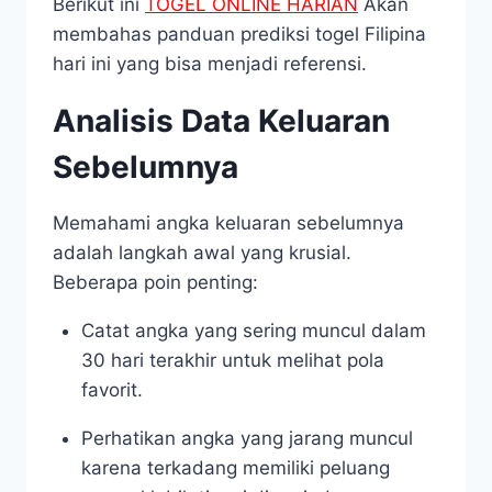
Berikut ini
TOGEL ONLINE HARIAN
Akan
membahas panduan prediksi togel Filipina
hari ini yang bisa menjadi referensi.
Analisis Data Keluaran
Sebelumnya
Memahami angka keluaran sebelumnya
adalah langkah awal yang krusial.
Beberapa poin penting:
Catat angka yang sering muncul dalam
30 hari terakhir untuk melihat pola
favorit.
Perhatikan angka yang jarang muncul
karena terkadang memiliki peluang