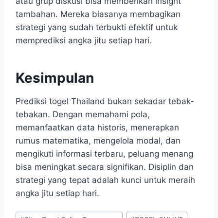
atau grup diskusi bisa memberikan insight
tambahan. Mereka biasanya membagikan
strategi yang sudah terbukti efektif untuk
memprediksi angka jitu setiap hari.
Kesimpulan
Prediksi togel Thailand bukan sekadar tebak-
tebakan. Dengan memahami pola,
memanfaatkan data historis, menerapkan
rumus matematika, mengelola modal, dan
mengikuti informasi terbaru, peluang menang
bisa meningkat secara signifikan. Disiplin dan
strategi yang tepat adalah kunci untuk meraih
angka jitu setiap hari.
Post