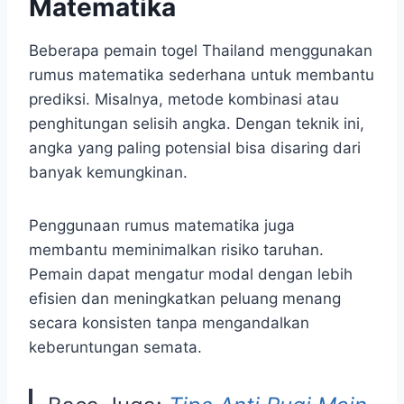
Matematika
Beberapa pemain togel Thailand menggunakan
rumus matematika sederhana untuk membantu
prediksi. Misalnya, metode kombinasi atau
penghitungan selisih angka. Dengan teknik ini,
angka yang paling potensial bisa disaring dari
banyak kemungkinan.
Penggunaan rumus matematika juga
membantu meminimalkan risiko taruhan.
Pemain dapat mengatur modal dengan lebih
efisien dan meningkatkan peluang menang
secara konsisten tanpa mengandalkan
keberuntungan semata.