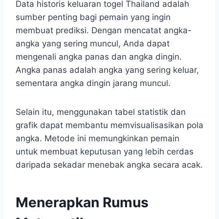
Data historis keluaran togel Thailand adalah
sumber penting bagi pemain yang ingin
membuat prediksi. Dengan mencatat angka-
angka yang sering muncul, Anda dapat
mengenali angka panas dan angka dingin.
Angka panas adalah angka yang sering keluar,
sementara angka dingin jarang muncul.
Selain itu, menggunakan tabel statistik dan
grafik dapat membantu memvisualisasikan pola
angka. Metode ini memungkinkan pemain
untuk membuat keputusan yang lebih cerdas
daripada sekadar menebak angka secara acak.
Menerapkan Rumus